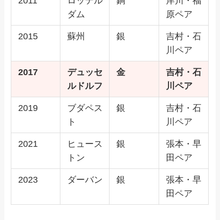
2011
ロッテル
銅
岸川・福
ダム
原ペア
2015
蘇州
銀
吉村・石
川ペア
2017
デュッセ
金
吉村・石
ルドルフ
川ペア
2019
ブダペス
銀
吉村・石
ト
川ペア
2021
ヒュース
銀
張本・早
トン
田ペア
2023
ダーバン
銀
張本・早
田ペア