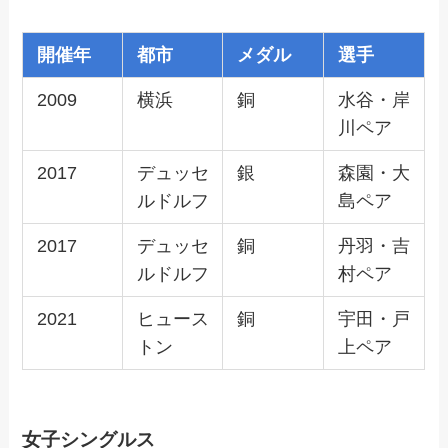
開催年
都市
メダル
選手
2009
横浜
銅
水谷・岸
川ペア
2017
デュッセ
銀
森園・大
ルドルフ
島ペア
2017
デュッセ
銅
丹羽・吉
ルドルフ
村ペア
2021
ヒュース
銅
宇田・戸
トン
上ペア
女子シングルス