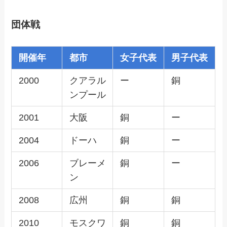
団体戦
開催年
都市
女子代表
男子代表
2000
クアラル
ー
銅
ンプール
2001
大阪
銅
ー
2004
ドーハ
銅
ー
2006
ブレーメ
銅
ー
ン
2008
広州
銅
銅
2010
モスクワ
銅
銅