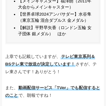
【メインキャスター】福澤朗（2011年
大会からメインキャスター）
【世界卓球2024アンバサダー】水谷隼
（東京五輪 混合ダブルス 金メダル）
【解説】平野早矢香（ロンドン五輪 女
子団体 銀メダル） ほか
上章でも記載していますが、
テレビ東京系列＆
BSテレ東で放送が決定しています！
さすが、テ
レ東さんです！ありがとう！
また、
動画配信サービス「TVer」でも配信すると
のこと
で、朗報ですね！