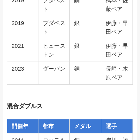
2019
ブダペス
銅
橋本・佐
ト
藤ペア
2019
ブダペス
銀
伊藤・早
ト
田ペア
2021
ヒュース
銀
伊藤・早
トン
田ペア
2023
ダーバン
銅
長﨑・木
原ペア
混合ダブルス
開催年
都市
メダル
選手